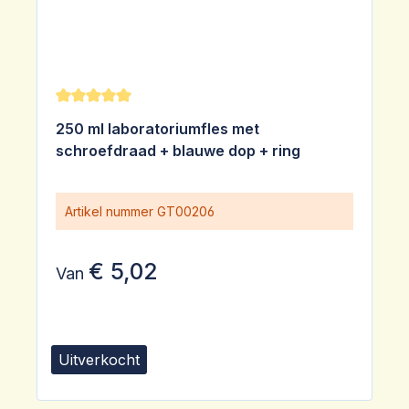
Gemiddelde waardering van 5 van 5 sterren
250 ml laboratoriumfles met
schroefdraad + blauwe dop + ring
Artikel nummer
GT00206
€ 5,02
Van
Uitverkocht