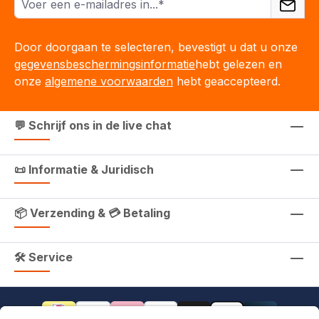
Door doorgaan te selecteren, bevestigt u dat u onze
gegevensbeschermingsinformatie
hebt gelezen en
onze
algemene voorwaarden
hebt geaccepteerd.
💬 Schrijf ons in de live chat
📜 Informatie & Juridisch
📦 Verzending & 💳 Betaling
🛠 Service