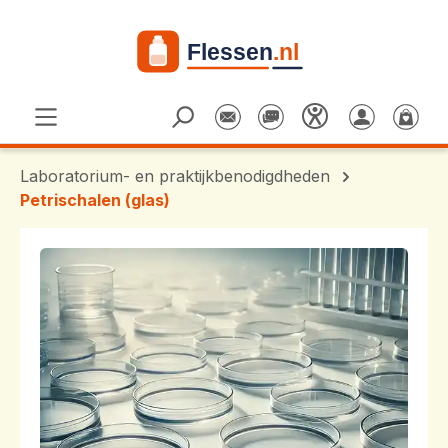
Ga naar de hoofdinhoud
Laboratorium- en praktijkbenodigdheden
Petrischalen (glas)