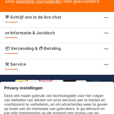
onze
algemene voorwaarden
hebt geaccepteerd.
💬 Schrijf ons in de live chat
📜 Informatie & Juridisch
📦 Verzending & 💳 Betaling
🛠 Service
footer.includeVat.beforeTag
footer.includeVat.shippingCost
footer.includeVat.afterTag