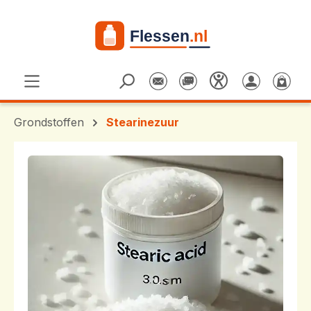
Ga naar de hoofdinhoud
Grondstoffen
Stearinezuur