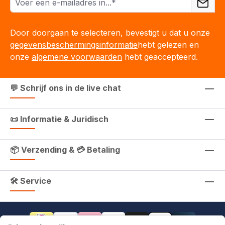
Door doorgaan te selecteren, bevestigt u dat u onze
gegevensbeschermingsinformatie
hebt gelezen en
onze
algemene voorwaarden
hebt geaccepteerd.
💬 Schrijf ons in de live chat
📜 Informatie & Juridisch
📦 Verzending & 💳 Betaling
🛠 Service