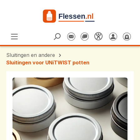
Ga naar de hoofdinhoud
Sluitingen en andere
Sluitingen voor UNiTWIST potten