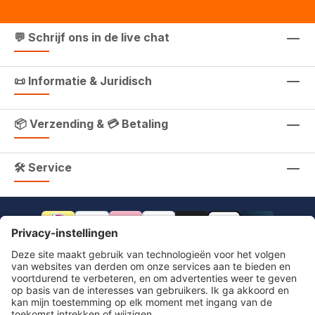
💬 Schrijf ons in de live chat
📜 Informatie & Juridisch
📦 Verzending & 💳 Betaling
🛠 Service
footer.includeVat.beforeTag
footer.includeVat.shippingCost
footer.includeVat.afterTag