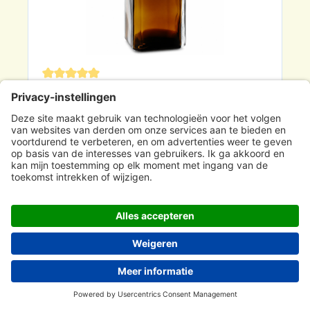
Gemiddelde waardering van 5 van 5 sterren
Vierkant-apothekersfles 100 ml wijde
hals bruin glas incl. glazen stop
Artikel nummer
GT00056
€ 6,38
Van
141 Artikel beschikbaar