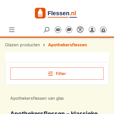
Ga naar de hoofdinhoud
Glazen producten
Apothekersflessen
Filter
Apothekersflessen van glas
Apothekersflessen – klassieke