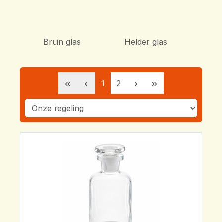
Bruin glas
Helder glas
Pagina
Pagina
1
2