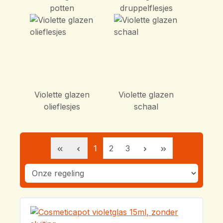
potten
druppelflesjes
Violette glazen
Violette glazen
olieflesjes
schaal
Pagina
Pagina
Pagina
1
2
3