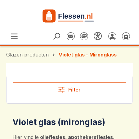
Ga naar de hoofdinhoud
Glazen producten
Violet glas - Mironglass
Filter
Violet glas (mironglas)
Hier vind je
olieflesjes, apothekersflesjes,