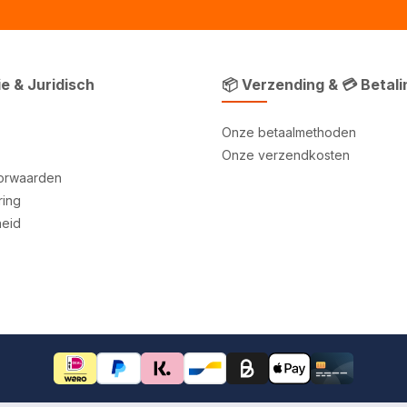
ie & Juridisch
📦 Verzending & 💳 Betali
Onze betaalmethoden
Onze verzendkosten
orwaarden
ring
heid