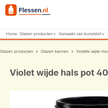
 naar de hoofdinhoud
Ga naar de zoekopdracht
Ga naar de hoofdnavigatie
Home
Glazen producten
Gemaakt van kunststof
Glazen producten
Glazen kannen
Violette wijde-m
Violet wijde hals pot 