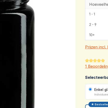
Hoeveelhe
1 - 1
2 - 9
10+
Prijzen incl
Gemiddelde 
1 Beoordelin
Selecteerb
Enkel g
Individuee
★ Bestselle