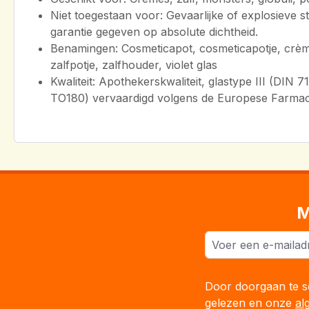
Niet toegestaan voor: Gevaarlijke of explosieve s
garantie gegeven op absolute dichtheid.
Benamingen: Cosmeticapot, cosmeticapotje, crèmep
zalfpotje, zalfhouder, violet glas
Kwaliteit: Apothekerskwaliteit, glastype III (DIN
TO180) vervaardigd volgens de Europese Farma
M
Door doorgaan te se
gelezen en onze
al