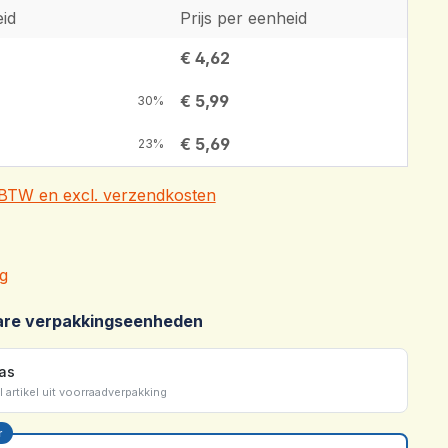
id
Prijs per eenheid
€ 4,62
€ 5,99
30%
€ 5,69
23%
. BTW en excl. verzendkosten
waardering van 5 van 5 sterren
g
are verpakkingseenheden
las
l artikel uit voorraadverpakking
r