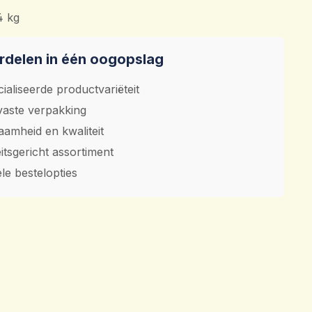
4 kg
delen in één oogopslag
ialiseerde productvariëteit
aste verpakking
amheid en kwaliteit
eitsgericht assortiment
ele bestelopties