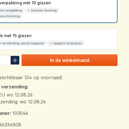
erpakking met 10 glazen
ele verpakking
✓ Snelste levering
bescherming
k met 15 glazen
e verzending vanuit magazijn
✓ Laagste stuksprijs
In de winkelmand
schikbaar (54 op voorraad)
n verzending:
EU wo 12.08.26
zending: wo 12.08.26
mmer:
103546
86334808