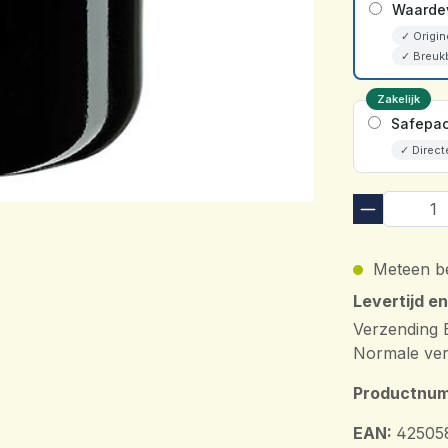
Waardev
✓ Origin
✓ Breuk
Zakelijk
Safepac
✓ Direct
Meteen be
Levertijd e
Verzending 
Normale ver
Productnu
EAN:
42505