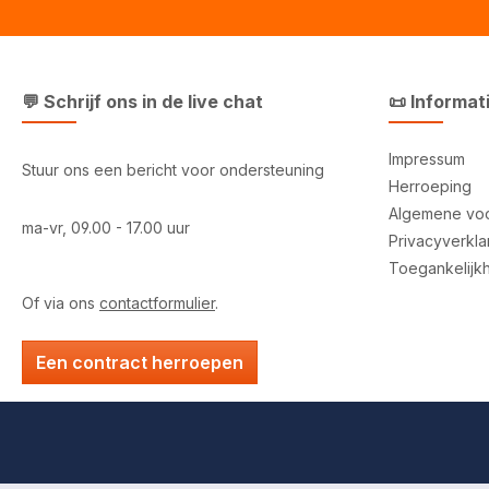
💬 Schrijf ons in de live chat
📜 Informat
Impressum
Stuur ons een bericht voor ondersteuning
Herroeping
Algemene vo
ma-vr, 09.00 - 17.00 uur
Privacyverkla
Toegankelijk
Of via ons
contactformulier
.
Een contract herroepen