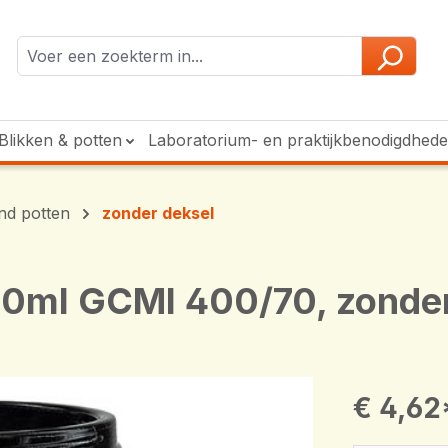
Blikken & potten
Laboratorium- en praktijkbenodigdhed
ond potten
zonder deksel
400ml GCMI 400/70, zonder
€ 4,62