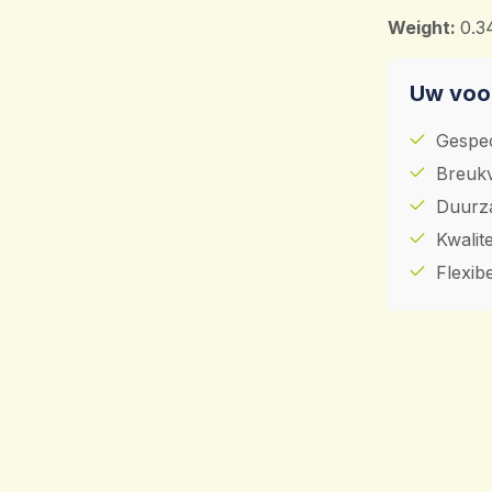
Weight:
0.3
Uw voor
Gespec
Breukv
Duurza
Kwalit
Flexib