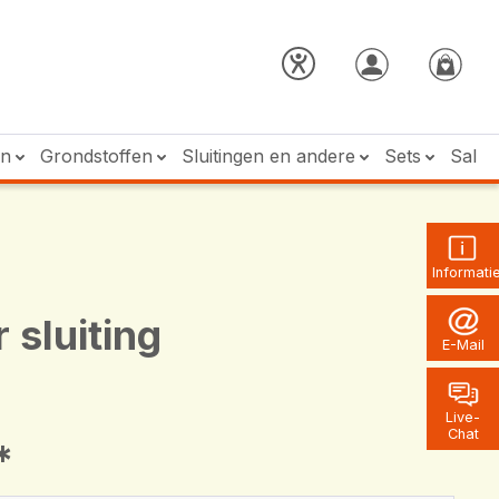
en
Grondstoffen
Sluitingen en andere
Sets
Sale
Informati
 sluiting
E-Mail
Live-
Chat
*