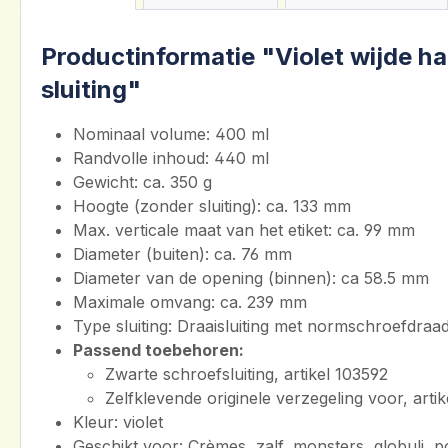
Productinformatie "Violet wijde h
sluiting"
Nominaal volume: 400 ml
Randvolle inhoud: 440 ml
Gewicht: ca. 350 g
Hoogte (zonder sluiting): ca. 133 mm
Max. verticale maat van het etiket: ca. 99 mm
Diameter (buiten): ca. 76 mm
Diameter van de opening (binnen): ca 58.5 mm
Maximale omvang: ca. 239 mm
Type sluiting: Draaisluiting met normschroefdra
Passend toebehoren:
Zwarte schroefsluiting, artikel 103592
Zelfklevende originele verzegeling voor, arti
Kleur: violet
Geschikt voor: Crèmes, zalf, monsters, globuli, p