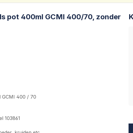
als pot 400ml GCMI 400/70, zonder
K
ad GCMI 400 / 70
kel 103861
oeder, kruiden etc.