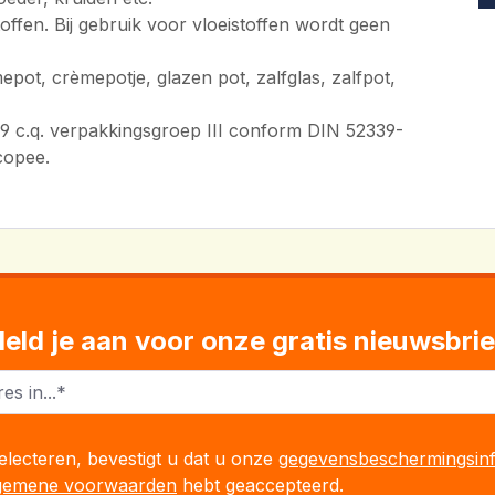
toffen. Bij gebruik voor vloeistoffen wordt geen
ot, crèmepotje, glazen pot, zalfglas, zalfpot,
 719 c.q. verpakkingsgroep III conform DIN 52339-
copee.
eld je aan voor onze gratis nieuwsbrie
lecteren, bevestigt u dat u onze
gegevensbeschermingsinf
gemene voorwaarden
hebt geaccepteerd.