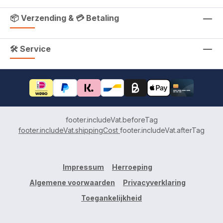
📦 Verzending & 💳 Betaling
🛠 Service
footer.includeVat.beforeTag
footer.includeVat.shippingCost
footer.includeVat.afterTag
Impressum
Herroeping
Algemene voorwaarden
Privacyverklaring
Toegankelijkheid