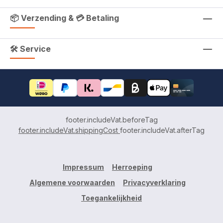
📦 Verzending & 💳 Betaling
🛠 Service
footer.includeVat.beforeTag
footer.includeVat.shippingCost
footer.includeVat.afterTag
Impressum
Herroeping
Algemene voorwaarden
Privacyverklaring
Toegankelijkheid