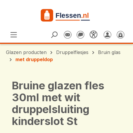
Ga naar de hoofdinhoud
Glazen producten
Druppelflesjes
Bruin glas
met druppeldop
Bruine glazen fles
30ml met wit
druppelsluiting
kinderslot St