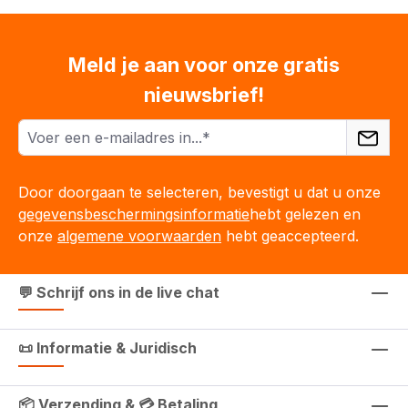
Meld je aan voor onze gratis
nieuwsbrief!
Door doorgaan te selecteren, bevestigt u dat u onze
gegevensbeschermingsinformatie
hebt gelezen en
onze
algemene voorwaarden
hebt geaccepteerd.
💬 Schrijf ons in de live chat
📜 Informatie & Juridisch
📦 Verzending & 💳 Betaling