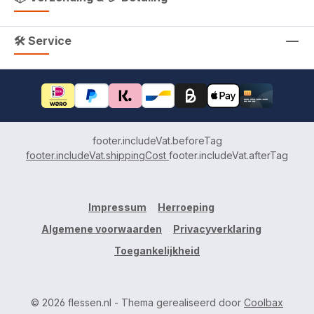
🛠 Service
footer.includeVat.beforeTag
footer.includeVat.shippingCost
footer.includeVat.afterTag
Impressum
Herroeping
Algemene voorwaarden
Privacyverklaring
Toegankelijkheid
© 2026 flessen.nl - Thema gerealiseerd door
Coolbax