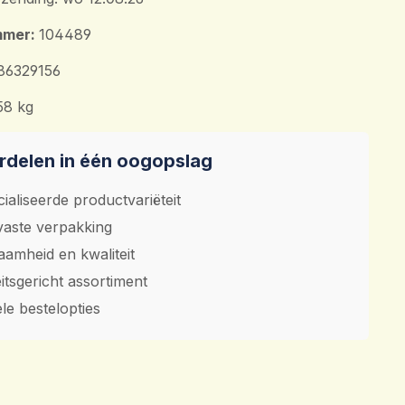
mmer:
104489
86329156
58 kg
delen in één oogopslag
ialiseerde productvariëteit
aste verpakking
amheid en kwaliteit
eitsgericht assortiment
ele bestelopties