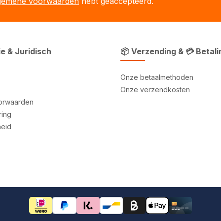
gemene voorwaarden
hebt geaccepteerd.
ie & Juridisch
📦 Verzending & 💳 Betali
Onze betaalmethoden
Onze verzendkosten
orwaarden
ring
heid