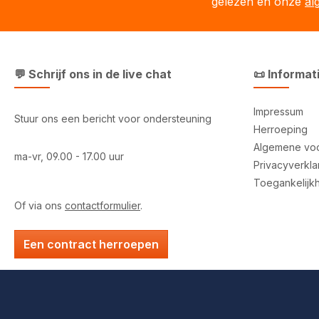
gelezen en onze
al
💬 Schrijf ons in de live chat
📜 Informat
Impressum
Stuur ons een bericht voor ondersteuning
Herroeping
Algemene vo
ma-vr, 09.00 - 17.00 uur
Privacyverkla
Toegankelijk
Of via ons
contactformulier
.
Een contract herroepen