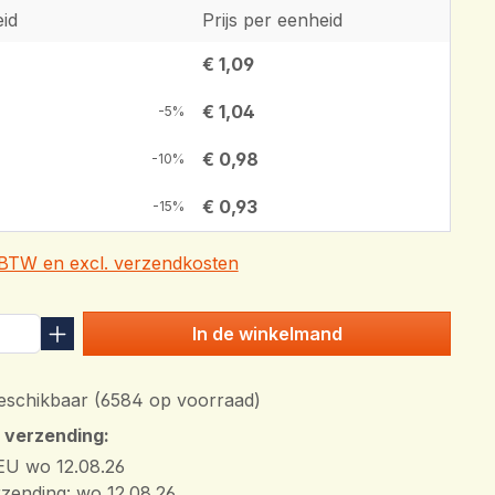
id
Prijs per eenheid
€ 1,09
€ 1,04
-5%
€ 0,98
-10%
€ 0,93
-15%
. BTW en excl. verzendkosten
In de winkelmand
schikbaar (6584 op voorraad)
n verzending:
EU wo 12.08.26
zending: wo 12.08.26