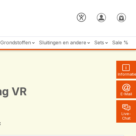
Grondstoffen
Sluitingen en andere
Sets
Sale %
Informati
ng VR
E-Mail
Live-
Chat
*