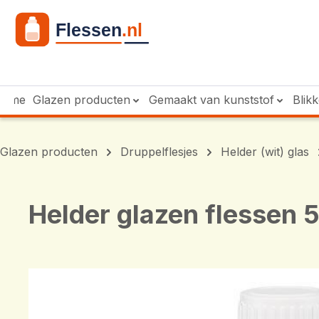
 naar de hoofdinhoud
Ga naar de zoekopdracht
Ga naar de hoofdnavigatie
Home
Glazen producten
Gemaakt van kunststof
Blik
Glazen producten
Druppelflesjes
Helder (wit) glas
Helder glazen flessen 