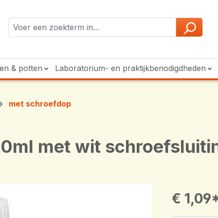
ken & potten
Laboratorium- en praktijkbenodigdheden
met schroefdop
50ml met wit schroefsluiti
€ 1,09