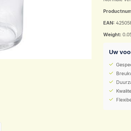
Productnu
EAN:
42505
Weight:
0.0
Uw voor
Gespec
Breukv
Duurza
Kwalit
Flexib