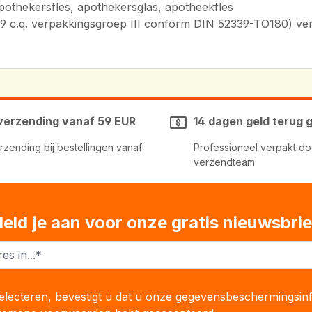
pothekersfles, apothekersglas, apotheekfles
IN 719 c.q. verpakkingsgroep III conform DIN 52339-TO180) 
 verzending vanaf 59 EUR
14 dagen geld terug 
erzending bij bestellingen vanaf
Professioneel verpakt do
verzendteam
eld je aan voor onze gratis nieuwsbrie
lecteren, bevestigt u dat u onze
gegevensbeschermingsinf