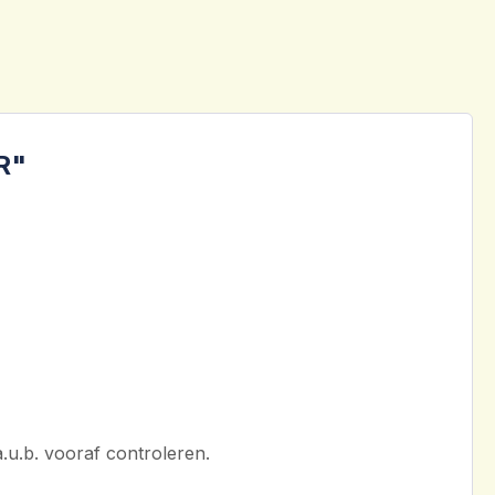
R"
a.u.b. vooraf controleren.