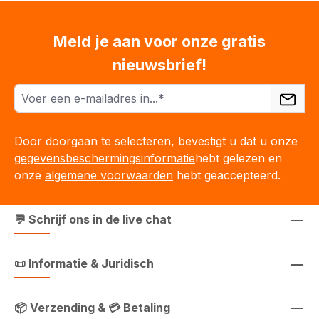
Meld je aan voor onze gratis
nieuwsbrief!
Door doorgaan te selecteren, bevestigt u dat u onze
gegevensbeschermingsinformatie
hebt gelezen en
onze
algemene voorwaarden
hebt geaccepteerd.
💬 Schrijf ons in de live chat
📜 Informatie & Juridisch
📦 Verzending & 💳 Betaling