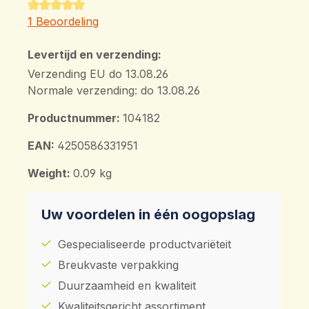
Gemiddelde waardering van 5 van 5 sterren
1 Beoordeling
Levertijd en verzending:
Verzending EU do 13.08.26
Normale verzending: do 13.08.26
Productnummer:
104182
EAN:
4250586331951
Weight:
0.09 kg
Uw voordelen in één oogopslag
Gespecialiseerde productvariëteit
Breukvaste verpakking
Duurzaamheid en kwaliteit
Kwaliteitsgericht assortiment