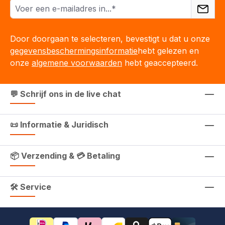
Door doorgaan te selecteren, bevestigt u dat u onze
gegevensbeschermingsinformatie
hebt gelezen en
onze
algemene voorwaarden
hebt geaccepteerd.
💬 Schrijf ons in de live chat
📜 Informatie & Juridisch
📦 Verzending & 💳 Betaling
🛠 Service