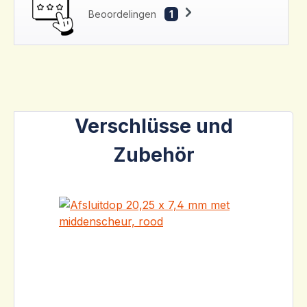
Beoordelingen
1
Productgalerij overslaan
Verschlüsse und
Zubehör