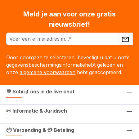
Meld je aan voor onze gratis
nieuwsbrief!
Door doorgaan te selecteren, bevestigt u dat u onze
gegevensbeschermingsinformatie
hebt gelezen en
onze
algemene voorwaarden
hebt geaccepteerd.
💬 Schrijf ons in de live chat
📜 Informatie & Juridisch
📦 Verzending & 💳 Betaling