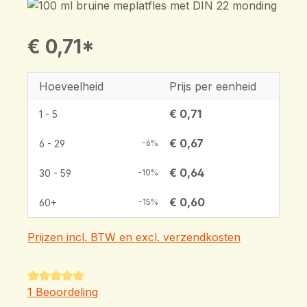
€ 0,71*
Hoeveelheid
Prijs per eenheid
€ 0,71
1 - 5
€ 0,67
6 - 29
-6%
€ 0,64
30 - 59
-10%
€ 0,60
60+
-15%
Prijzen incl. BTW en excl. verzendkosten
Gemiddelde waardering van 5 van 5 sterren
1 Beoordeling