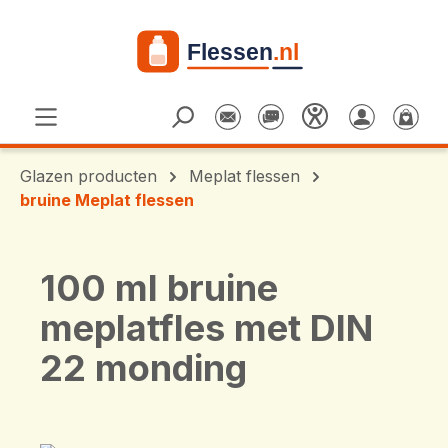
Ga naar de hoofdinhoud
Glazen producten
Meplat flessen
bruine Meplat flessen
100 ml bruine
meplatfles met DIN
22 monding