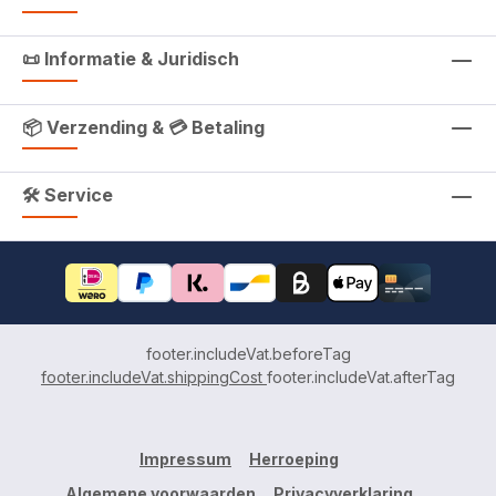
📜 Informatie & Juridisch
📦 Verzending & 💳 Betaling
🛠 Service
footer.includeVat.beforeTag
footer.includeVat.shippingCost
footer.includeVat.afterTag
Impressum
Herroeping
Algemene voorwaarden
Privacyverklaring