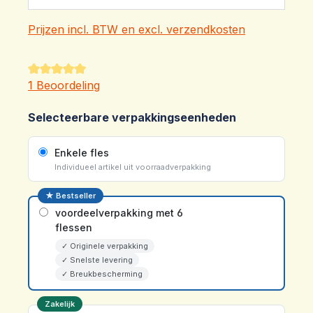
Prijzen incl. BTW en excl. verzendkosten
Gemiddelde waardering van 5 van 5 sterren
1 Beoordeling
Selecteerbare verpakkingseenheden
Enkele fles
Individueel artikel uit voorraadverpakking
★ Bestseller
voordeelverpakking met 6
flessen
✓ Originele verpakking
✓ Snelste levering
✓ Breukbescherming
Zakelijk