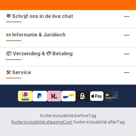
💬 Schrijf ons in de live chat
📜 Informatie & Juridisch
📦 Verzending & 💳 Betaling
🛠 Service
footer.includeVat.beforeTag
footer.includeVat.shippingCost
footer.includeVat.afterTag