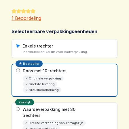
Gemiddelde waardering van 5 van 5 sterren
1 Beoordeling
Selecteerbare verpakkingseenheden
Enkele trechter
Individueel artikel uit voorraadverpakking
★ Bestseller
Doos met 10 trechters
✓ Originele verpakking
✓ Snelste levering
✓ Breukbescherming
Zakelijk
Waardeverpakking met 30
trechters
✓ Directe verzending vanuit magazijn
✓ Laagste stuksprijs