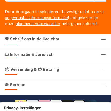
Door doorgaan te selecteren, bevestigt u dat u onze
gegevensbeschermingsinformatie
hebt gelezen en
onze
algemene voorwaarden
hebt geaccepteerd.
💬 Schrijf ons in de live chat
📜 Informatie & Juridisch
📦 Verzending & 💳 Betaling
🛠 Service