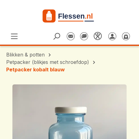
Ga naar de hoofdinhoud
Blikken & potten
Petpacker (blikjes met schroefdop)
Petpacker kobalt blauw