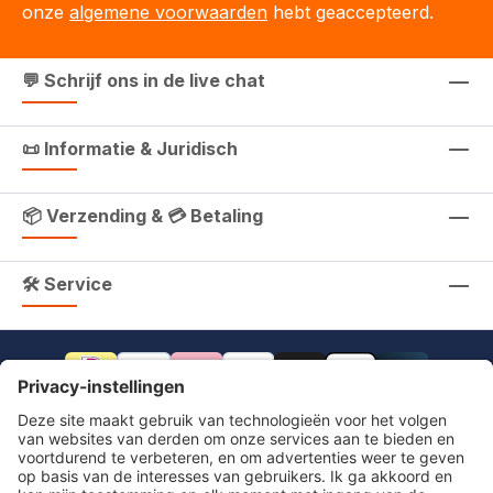
onze
algemene voorwaarden
hebt geaccepteerd.
💬 Schrijf ons in de live chat
📜 Informatie & Juridisch
📦 Verzending & 💳 Betaling
🛠 Service
footer.includeVat.beforeTag
footer.includeVat.shippingCost
footer.includeVat.afterTag