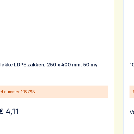
vlakke LDPE zakken, 250 x 400 mm, 50 my
1
kel nummer
109798
€ 4,11
V