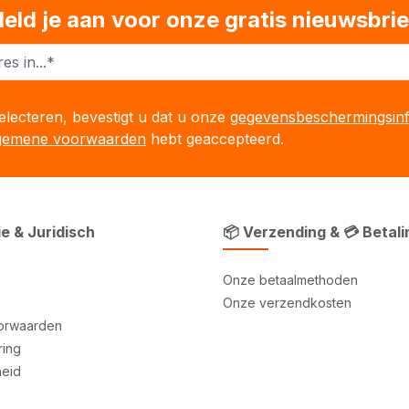
eld je aan voor onze gratis nieuwsbrie
lecteren, bevestigt u dat u onze
gegevensbeschermingsinf
gemene voorwaarden
hebt geaccepteerd.
ie & Juridisch
📦 Verzending & 💳 Betali
Onze betaalmethoden
Onze verzendkosten
orwaarden
ring
heid