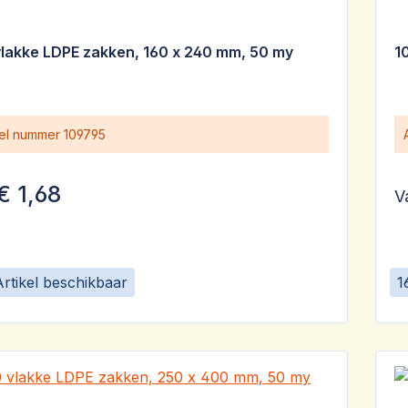
vlakke LDPE zakken, 160 x 240 mm, 50 my
1
kel nummer
109795
€ 1,68
V
Artikel beschikbaar
1