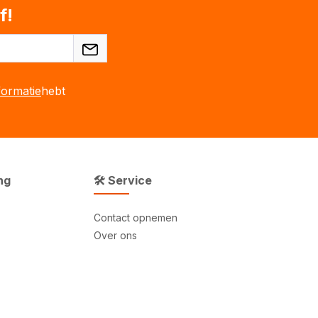
f!
ormatie
hebt
ng
🛠 Service
Contact opnemen
Over ons