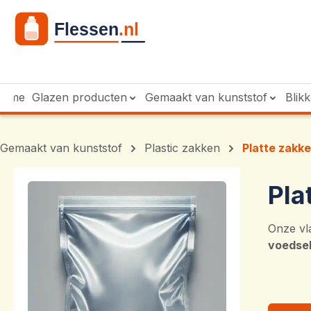
 naar de hoofdinhoud
Ga naar de zoekopdracht
Ga naar de hoofdnavigatie
Home
Glazen producten
Gemaakt van kunststof
Blik
Gemaakt van kunststof
Plastic zakken
Platte zakk
Pla
Onze vl
voedsel