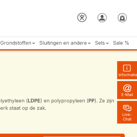
Grondstoffen
Sluitingen en andere
Sets
Sale %
Informati
E-Mail
lyethyleen (
LDPE
) en polypropyleen (
PP
). Ze zijn
erk staat op de zak.
Live-
Chat