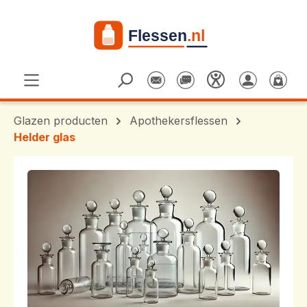
Ga naar de hoofdinhoud
Glazen producten
Apothekersflessen
Helder glas