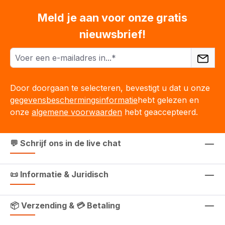
Meld je aan voor onze gratis
nieuwsbrief!
Door doorgaan te selecteren, bevestigt u dat u onze
gegevensbeschermingsinformatie
hebt gelezen en
onze
algemene voorwaarden
hebt geaccepteerd.
💬 Schrijf ons in de live chat
📜 Informatie & Juridisch
📦 Verzending & 💳 Betaling