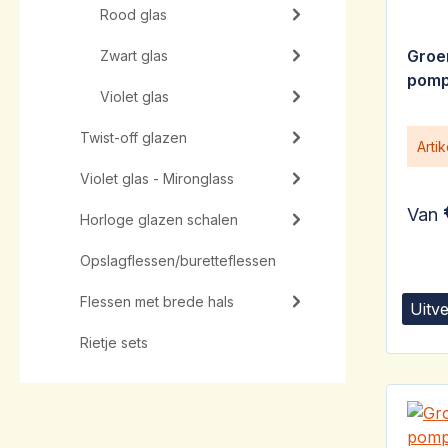
Rood glas
Groe
Zwart glas
pomp
Violet glas
Twist-off glazen
Arti
Violet glas - Mironglass
Van
Horloge glazen schalen
Opslagflessen/buretteflessen
Flessen met brede hals
Uitv
Rietje sets