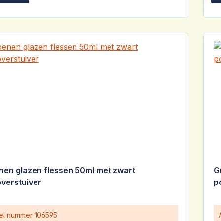
nen glazen flessen 50ml met zwart
G
verstuiver
p
kel nummer
106595