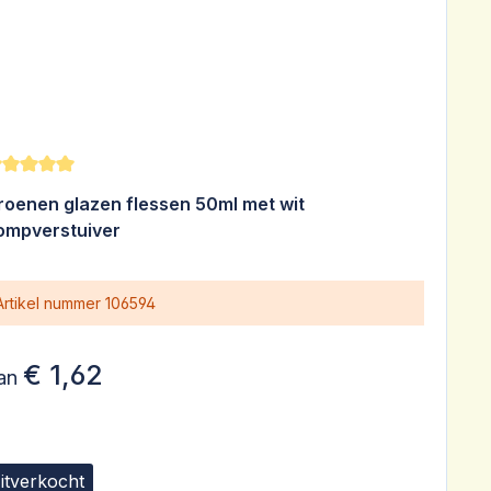
emiddelde waardering van 5 van 5 sterren
roenen glazen flessen 50ml met wit
ompverstuiver
Artikel nummer
106594
€ 1,62
an
itverkocht