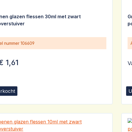
nen glazen flessen 30ml met zwart
G
verstuiver
p
kel nummer
106609
€ 1,61
V
erkocht
U