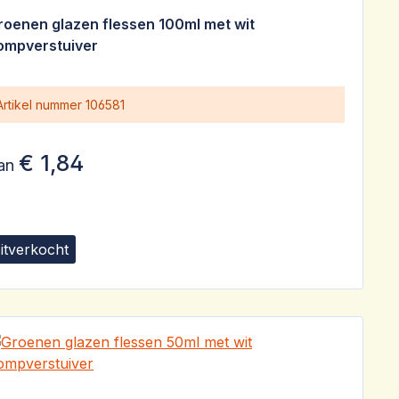
emiddelde waardering van 5 van 5 sterren
roenen glazen flessen 100ml met wit
ompverstuiver
Artikel nummer
106581
€ 1,84
an
itverkocht