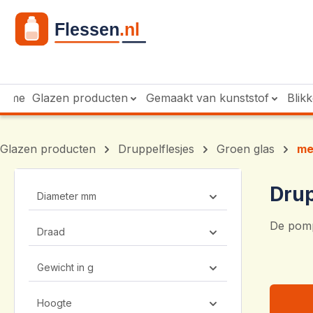
 naar de hoofdinhoud
Ga naar de zoekopdracht
Ga naar de hoofdnavigatie
Home
Glazen producten
Gemaakt van kunststof
Blik
Glazen producten
Druppelflesjes
Groen glas
me
Drup
Diameter mm
De pomp
Draad
Gewicht in g
Hoogte