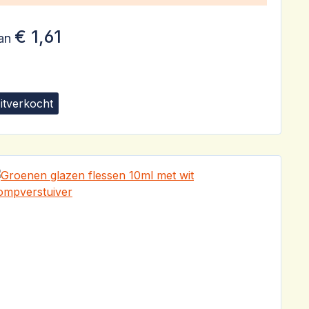
€ 1,61
an
itverkocht