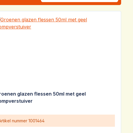
roenen glazen flessen 50ml met geel
ompverstuiver
Artikel nummer
1001464