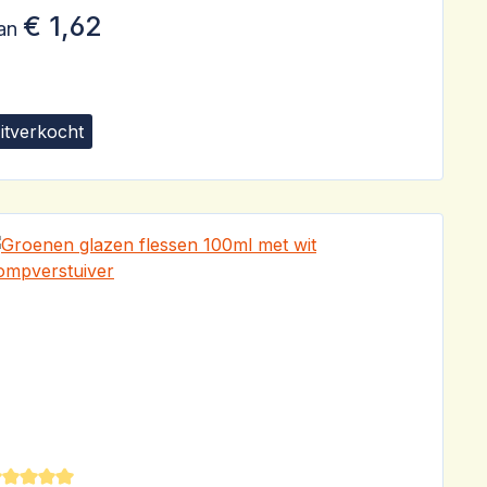
€ 1,62
an
itverkocht