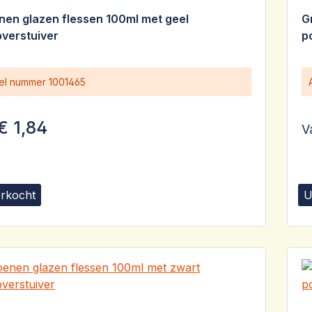
G
nen glazen flessen 100ml met geel
G
verstuiver
p
kel nummer
1001465
€ 1,84
V
erkocht
U