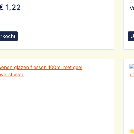
€ 1,22
V
erkocht
U