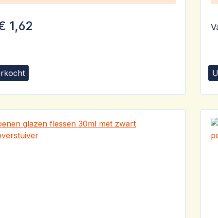
€ 1,62
V
erkocht
U