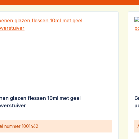
nen glazen flessen 10ml met geel
G
verstuiver
p
kel nummer
1001462