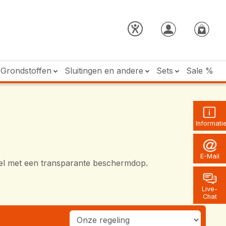
Grondstoffen
Sluitingen en andere
Sets
Sale %
Informati
E-Mail
geel met een transparante beschermdop.
Live-
Chat