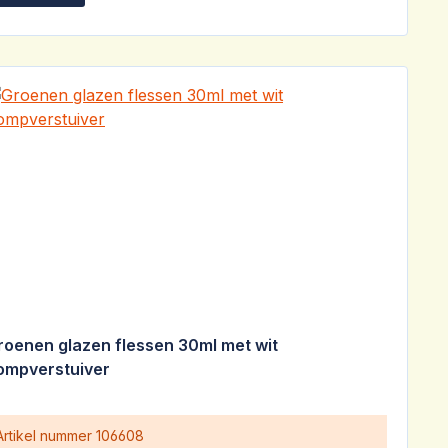
roenen glazen flessen 30ml met wit
ompverstuiver
Artikel nummer
106608