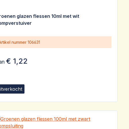
roenen glazen flessen 10ml met wit
ompverstuiver
Artikel nummer
106631
€ 1,22
an
itverkocht