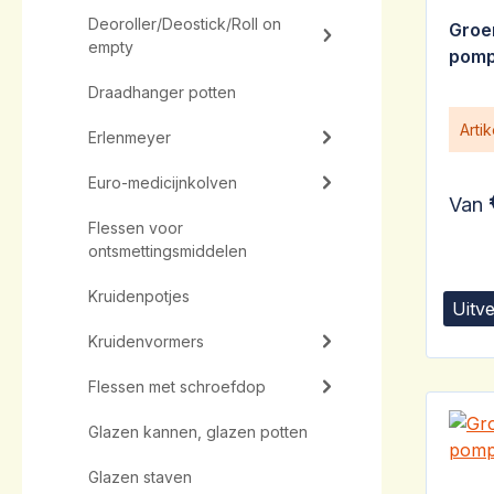
Deoroller/Deostick/Roll on
Groe
empty
pomp
Draadhanger potten
Arti
Erlenmeyer
Euro-medicijnkolven
Van
Flessen voor
ontsmettingsmiddelen
Kruidenpotjes
Uitv
Kruidenvormers
Flessen met schroefdop
Glazen kannen, glazen potten
Glazen staven