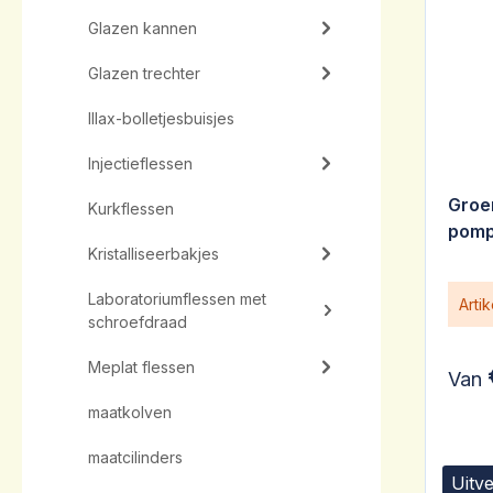
Glazen kannen
Glazen trechter
Illax-bolletjesbuisjes
Injectieflessen
Groe
Kurkflessen
pomp
Kristalliseerbakjes
Laboratoriumflessen met
Arti
schroefdraad
Meplat flessen
Van
maatkolven
maatcilinders
Uitv