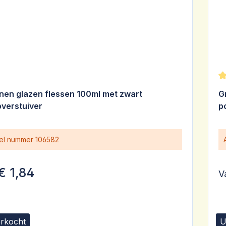
G
nen glazen flessen 100ml met zwart
G
verstuiver
p
kel nummer
106582
€ 1,84
V
erkocht
U