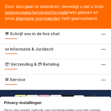
Door doorgaan te selecteren, bevestigt u dat u onze
gegevensbeschermingsinformatie
hebt gelezen en
onze
algemene voorwaarden
hebt geaccepteerd.
💬 Schrijf ons in de live chat
📜 Informatie & Juridisch
📦 Verzending & 💳 Betaling
🛠 Service