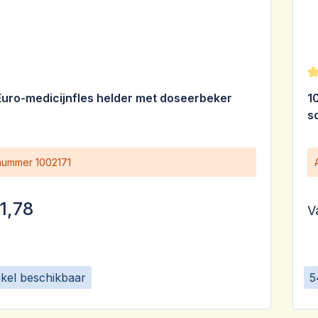
G
uro-medicijnfles helder met doseerbeker
1
s
 nummer
1002171
1,78
V
ikel beschikbaar
5