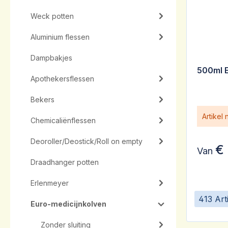
Weck potten
Aluminium flessen
Dampbakjes
500ml E
Apothekersflessen
Bekers
Artikel
Chemicaliënflessen
Deoroller/Deostick/Roll on empty
€ 
Van
Draadhanger potten
Erlenmeyer
413 Art
Euro-medicijnkolven
Zonder sluiting