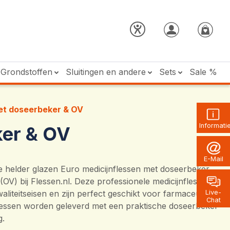
Grondstoffen
Sluitingen en andere
Sets
Sale %
met doseerbeker & OV
Informati
ker & OV
E-Mail
helder glazen Euro medicijnflessen met doseerbeker
g (OV) bij Flessen.nl. Deze professionele medicijnflessen
liteitseisen en zijn perfect geschikt voor farmaceutisch
Live-
Chat
flessen worden geleverd met een praktische doseerbeker
g.