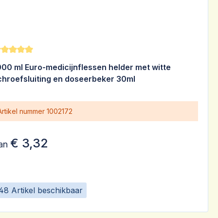
emiddelde waardering van 5 van 5 sterren
000 ml Euro-medicijnflessen helder met witte
chroefsluiting en doseerbeker 30ml
Artikel nummer
1002172
€ 3,32
an
48 Artikel beschikbaar