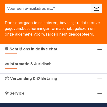
Door doorgaan te selecteren, bevestigt u dat u onze
gegevensbeschermingsinformatie
hebt gelezen en
onze
algemene voorwaarden
hebt geaccepteerd.
💬 Schrijf ons in de live chat
📜 Informatie & Juridisch
📦 Verzending & 💳 Betaling
🛠 Service