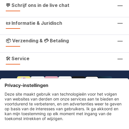
💬 Schrijf ons in de live chat
📜 Informatie & Juridisch
📦 Verzending & 💳 Betaling
🛠 Service
footer.includeVat.beforeTag
footer.includeVat.shippingCost
footer.includeVat.afterTag
Impressum
Herroeping