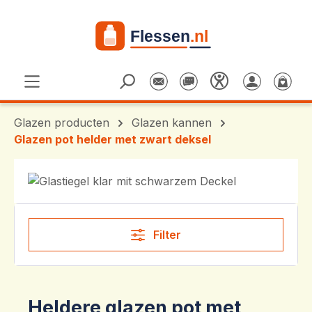
Ga naar de hoofdinhoud
Glazen producten
Glazen kannen
Glazen pot helder met zwart deksel
Filter
Heldere glazen pot met