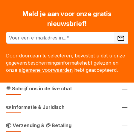
Meld je aan voor onze gratis
nieuwsbrief!
Door doorgaan te selecteren, bevestigt u dat u onze
gegevensbeschermingsinformatie
hebt gelezen en
onze
algemene voorwaarden
hebt geaccepteerd.
💬 Schrijf ons in de live chat
📜 Informatie & Juridisch
📦 Verzending & 💳 Betaling