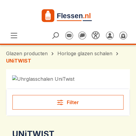
Ga naar de hoofdinhoud
Glazen producten
Horloge glazen schalen
UNiTWIST
Filter
UNiTWIST