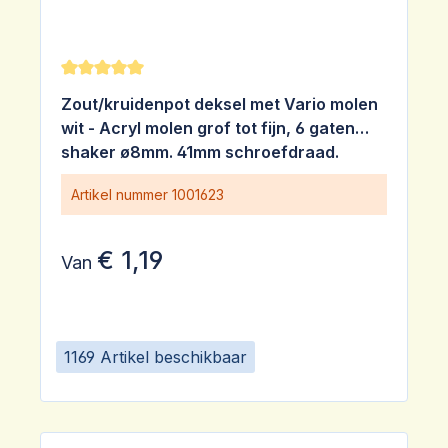
Gemiddelde waardering van 5 van 5 sterren
Zout/kruidenpot deksel met Vario molen
wit - Acryl molen grof tot fijn, 6 gaten
shaker ø8mm. 41mm schroefdraad.
Drukdeksel.
Artikel nummer
1001623
€ 1,19
Van
1169 Artikel beschikbaar