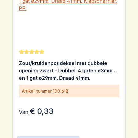
Gemiddelde waardering van 5 van 5 sterren
Zout/kruidenpot deksel met dubbele
opening zwart - Dubbel: 4 gaten ø3mm
en 1 gat ø29mm. Draad 41mm.
Klapscharnier. PP.
Artikel nummer
1001618
€ 0,33
Van