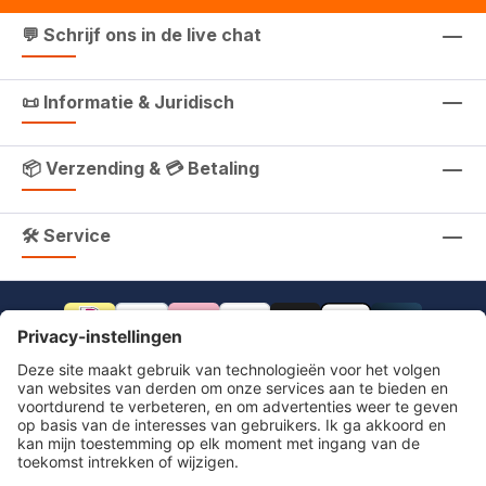
💬 Schrijf ons in de live chat
📜 Informatie & Juridisch
📦 Verzending & 💳 Betaling
🛠 Service
footer.includeVat.beforeTag
footer.includeVat.shippingCost
footer.includeVat.afterTag