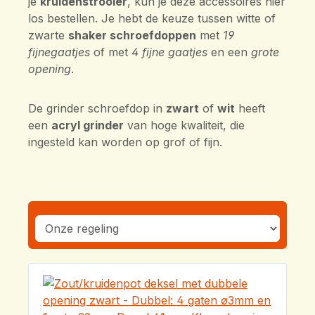
je
kruidenstrooier
, kun je deze accessoires hier
los bestellen. Je hebt de keuze tussen witte of
zwarte
shaker schroefdoppen
met
19
fijne
gaatjes
of met
4 fijne gaatjes
en een
grote
opening
.
De grinder schroefdop in
zwart
of
wit
heeft
een
acryl grinder
van hoge kwaliteit, die
ingesteld kan worden op grof of fijn.