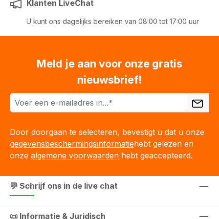
Klanten LiveChat
U kunt ons dagelijks bereiken van 08:00 tot 17:00 uur
Meld je aan voor onze gratis
nieuwsbrief!
Door doorgaan te selecteren, bevestigt u dat u onze
gegevensbeschermingsinformatie
hebt gelezen en
onze
algemene voorwaarden
hebt geaccepteerd.
💬 Schrijf ons in de live chat
📜 Informatie & Juridisch