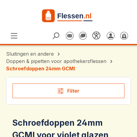
Ga naar de hoofdinhoud
Sluitingen en andere
Doppen & pipetten voor apothekersflessen
Schroefdoppen 24mm GCMI
Filter
Schroefdoppen 24mm
GCMI voor violet glazen