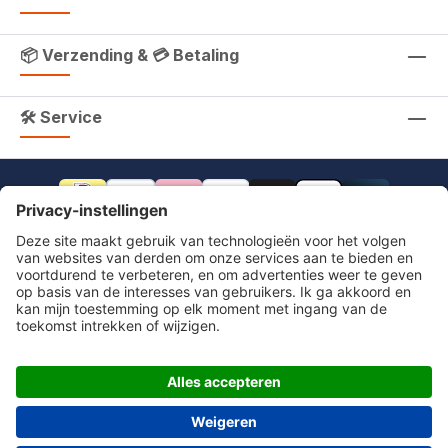
📦 Verzending & 💳 Betaling
🛠 Service
footer.includeVat.beforeTag
footer.includeVat.shippingCost
footer.includeVat.afterTag
Impressum
Herroeping
Algemene voorwaarden
Privacyverklaring
Toegankelijkheid