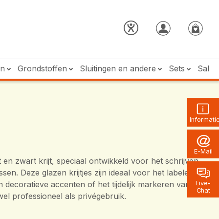
en
Grondstoffen
Sluitingen en andere
Sets
Sale
Informati
E-Mail
en zwart krijt, speciaal ontwikkeld voor het schrijven
en. Deze glazen krijtjes zijn ideaal voor het labelen
 decoratieve accenten of het tijdelijk markeren van
Live-
Chat
el professioneel als privégebruik.