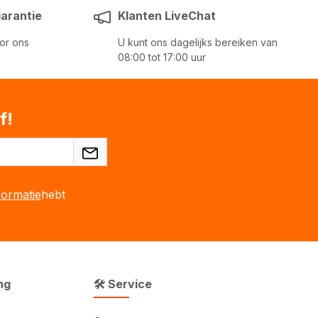
garantie
Klanten LiveChat
or ons
U kunt ons dagelijks bereiken van
08:00 tot 17:00 uur
f!
ormatie
hebt
ng
🛠 Service