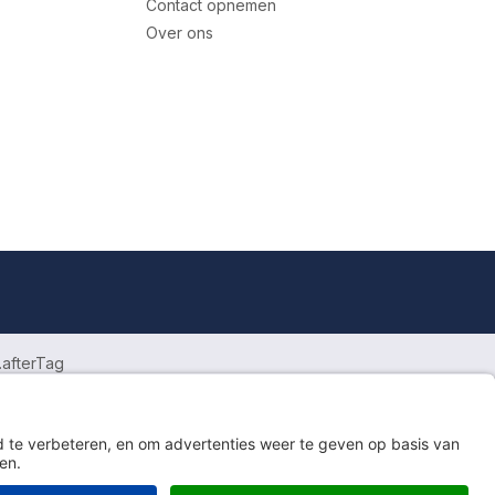
Contact opnemen
Over ons
.afterTag
egankelijkheid