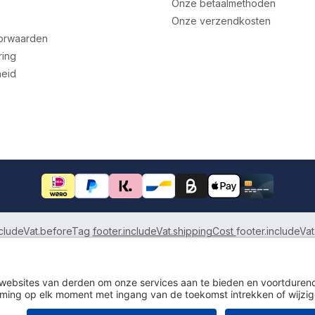
Onze betaalmethoden
Onze verzendkosten
orwaarden
ring
heid
ncludeVat.beforeTag
footer.includeVat.shippingCost
footer.includeVat
Herroeping
Algemene voorwaarden
Privacyverklaring
To