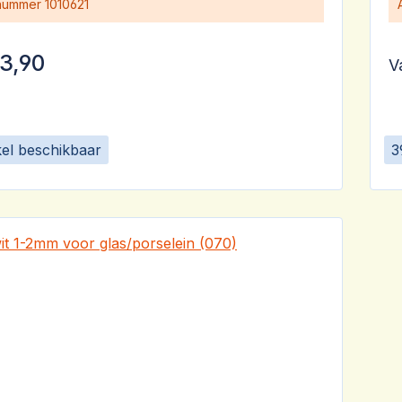
 nummer
1010621
3,90
V
kel beschikbaar
3