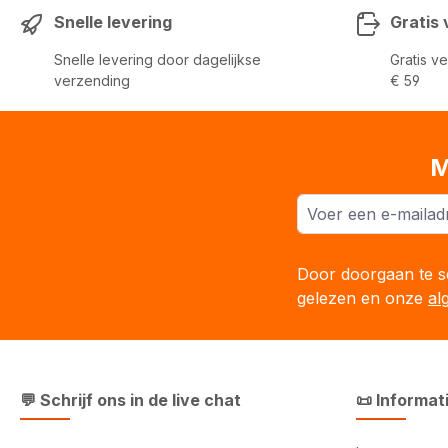
Snelle levering
Gratis
Snelle levering door dagelijkse
Gratis v
verzending
€ 59
M
Door doorgaan te se
gelezen en onze
al
💬 Schrijf ons in de live chat
📜 Informat