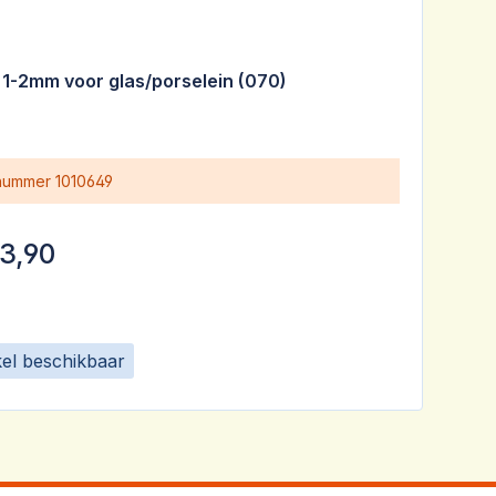
it 1-2mm voor glas/porselein (070)
 nummer
1010649
3,90
kel beschikbaar