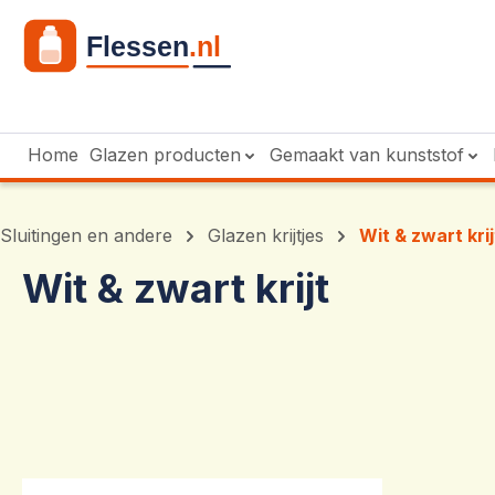
 naar de hoofdinhoud
Ga naar de zoekopdracht
Ga naar de hoofdnavigatie
Home
Glazen producten
Gemaakt van kunststof
Sluitingen en andere
Glazen krijtjes
Wit & zwart krij
Wit & zwart krijt