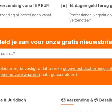
 verzending vanaf 59 EUR
14 dagen geld terug 
erzending bij bestellingen vanaf
Professioneel verpakt do
verzendteam
eld je aan voor onze gratis nieuwsbrie
lecteren, bevestigt u dat u onze
gegevensbeschermingsinf
gemene voorwaarden
hebt geaccepteerd.
ie & Juridisch
📦 Verzending & 💳 Betali