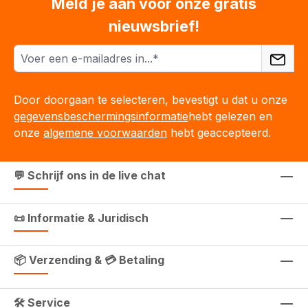
Meld je aan voor onze gratis
nieuwsbrief!
Door doorgaan te selecteren, bevestigt u dat u onze
gegevensbeschermingsinformatie
hebt gelezen en
onze
algemene voorwaarden
hebt geaccepteerd.
💬 Schrijf ons in de live chat
📜 Informatie & Juridisch
📦 Verzending & 💳 Betaling
🛠 Service