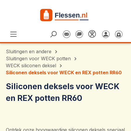
Ga naar de hoofdinhoud
Sluitingen en andere
Sluitingen voor WECK potten
WECK siliconen deksel
Siliconen deksels voor WECK en REX potten RR60
Siliconen deksels voor WECK
en REX potten RR60
Ontdek onze hoogwaardige siliconen deksels speciaal