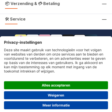
📦 Verzending & 💳 Betaling
🛠 Service
footer.includeVat.beforeTag
footer.includeVat.shippingCost
footer.includeVat.afterTag
Impressum
Herroeping
Algemene voorwaarden
Privacyverklaring
Toegankelijkheid