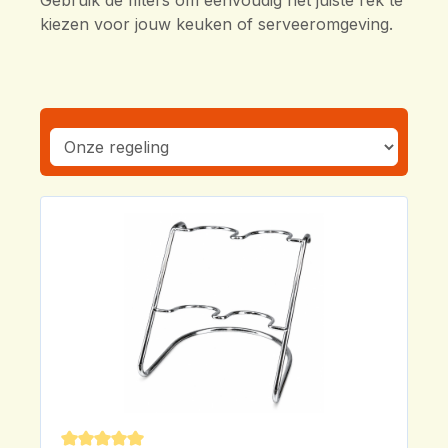
Gebruik de filters om eenvoudig het juiste rek te
kiezen voor jouw keuken of serveeromgeving.