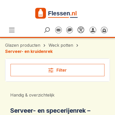
Ga naar de hoofdinhoud
Glazen producten
Weck potten
Serveer- en kruidenrek
Filter
Handig & overzichtelijk
Serveer- en specerijenrek –