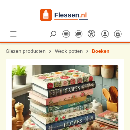
Ga naar de hoofdinhoud
Glazen producten
Weck potten
Boeken