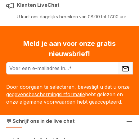
Klanten LiveChat
U kunt ons dagelijks bereiken van 08:00 tot 17:00 uur
Meld je aan voor onze gratis
nieuwsbrief!
Door doorgaan te selecteren, bevestigt u dat u onze
gegevensbeschermingsinformatie
hebt gelezen en
onze
algemene voorwaarden
hebt geaccepteerd.
💬 Schrijf ons in de live chat