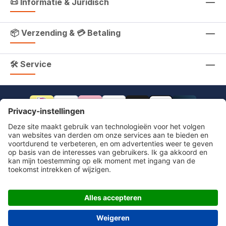
📜 Informatie & Juridisch
📦 Verzending & 💳 Betaling
🛠 Service
footer.includeVat.beforeTag
footer.includeVat.shippingCost
footer.includeVat.afterTag
Impressum
Herroeping
Algemene voorwaarden
Privacyverklaring
Toegankelijkheid