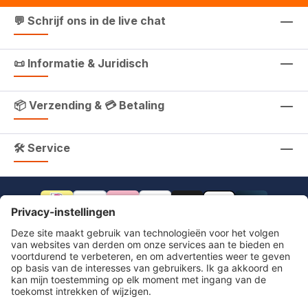
💬 Schrijf ons in de live chat
📜 Informatie & Juridisch
📦 Verzending & 💳 Betaling
🛠 Service
footer.includeVat.beforeTag
footer.includeVat.shippingCost
footer.includeVat.afterTag