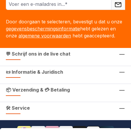
Door doorgaan te selecteren, bevestigt u dat u onze
gegevensbeschermingsinformatie
hebt gelezen en
onze
algemene voorwaarden
hebt geaccepteerd.
💬 Schrijf ons in de live chat
📜 Informatie & Juridisch
📦 Verzending & 💳 Betaling
🛠 Service